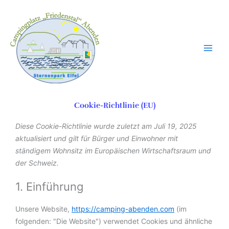
Zum
Inhalt
springen
Cookie-Richtlinie (EU)
Consent
Consent
Consent
Consent
Consent
Consent
Consent
Consent
Consent
Consent
Consent
Consent
Consent
Vorlieben
Statistiken
Marketing
Diese Cookie-Richtlinie wurde zuletzt am Juli 19, 2025
to
to
to
to
to
to
to
to
to
to
to
to
to
aktualisiert und gilt für Bürger und Einwohner mit
service
service
service
service
service
service
service
service
service
service
service
service
service
ständigem Wohnsitz im Europäischen Wirtschaftsraum und
wordpress
elementor
hubspot
complianz
wordfence
active-
adobe-
google-
google-
google-
burst-
cloudflare
sonstiges
der Schweiz.
campaign
fonts
fonts
recaptcha
maps
statistics
1. Einführung
Unsere Website,
https://camping-abenden.com
(im
folgenden: "Die Website") verwendet Cookies und ähnliche