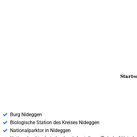
Zum
Inhalt
springen
Starts
Burg Nideggen
Biologische Station des Kreises Nideggen
Nationalparktor in Nideggen