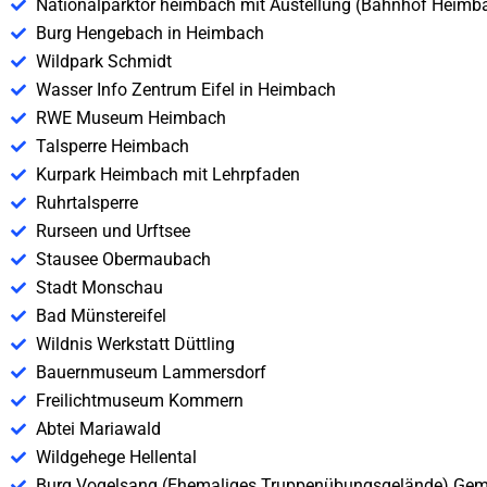
Nationalparktor heimbach mit Austellung (Bahnhof Heimb
Burg Hengebach in Heimbach
Wildpark Schmidt
Wasser Info Zentrum Eifel in Heimbach
RWE Museum Heimbach
Talsperre Heimbach
Kurpark Heimbach mit Lehrpfaden
Ruhrtalsperre
Rurseen und Urftsee
Stausee Obermaubach
Stadt Monschau
Bad Münstereifel
Wildnis Werkstatt Düttling
Bauernmuseum Lammersdorf
Freilichtmuseum Kommern
Abtei Mariawald
Wildgehege Hellental
Burg Vogelsang (Ehemaliges Truppenübungsgelände) Ge